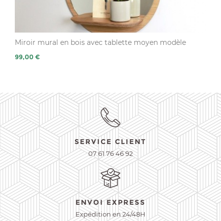
Miroir mural en bois avec tablette moyen modèle
Prix
99,00 €
SERVICE CLIENT
07 61 76 46 92
ENVOI EXPRESS
Expédition en 24/48H