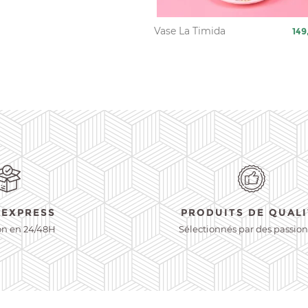
Vase La Timida
Pri
149
 EXPRESS
PRODUITS DE QUALI
on en 24/48H
Sélectionnés par des passio