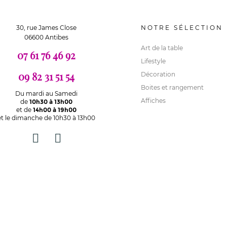
30, rue James Close
NOTRE SÉLECTION
06600 Antibes
Art de la table
07 61 76 46 92
Lifestyle
09 82 31 51 54
Décoration
Boites et rangement
Du mardi au Samedi
Affiches
de
10h30 à 13h00
et de
14h00 à 19h00
et le dimanche de 10h30 à 13h00