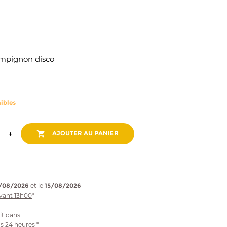
ampignon disco
ibles

AJOUTER AU PANIER
/08/2026
et le
15/08/2026
vant 13h00
*
it dans
s 24 heures *