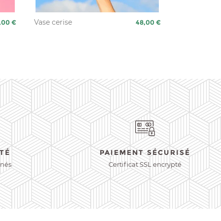
x
Vase cerise
Prix
,00 €
48,00 €
TÉ
PAIEMENT SÉCURISÉ
nnés
Certificat SSL encrypté