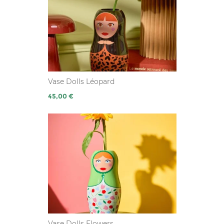
Vase Dolls Léopard
Prix
45,00 €
Vase Dolls Flowers