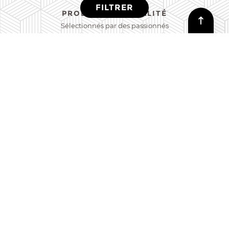
FILTRER
PRODUITS DE QUALITÉ
Sélectionnés par des passionnés
PAIEMENT SÉCURISÉ
Certificat SSL encrypté
© 2026 Maison James Close à Antibes
Création de site par Nono