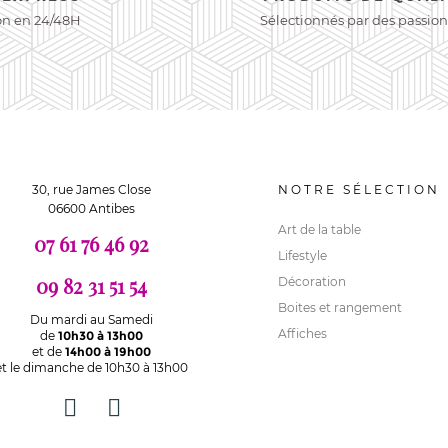
on en 24/48H
Sélectionnés par des passio
30, rue James Close
NOTRE SÉLECTION
06600 Antibes
Art de la table
07 61 76 46 92
Lifestyle
09 82 31 51 54
Décoration
Boites et rangement
Du mardi au Samedi
Affiches
de
10h30 à 13h00
et de
14h00 à 19h00
et le dimanche de 10h30 à 13h00