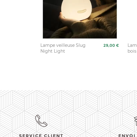
Lampe veilleuse Slug
Prix
Lamp
29,00 €
Night Light
bois
SERVICE CLIENT
ENVOI