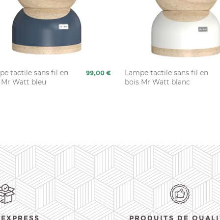
e tactile sans fil en
Prix
Lampe tactile sans fil en
99,00 €
 Mr Watt bleu
bois Mr Watt blanc
 EXPRESS
PRODUITS DE QUALI